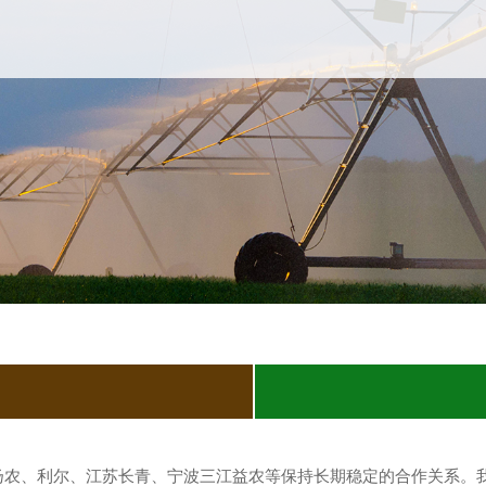
扬农、利尔、江苏长青、宁波三江益农等保持长期稳定的合作关系。