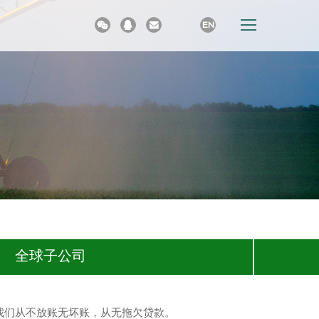



EN
全球子公司
我们从不放账无坏账，从无拖欠贷款。